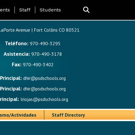
ing Page Menu
ents
Staff
Students
aPorte Avenue | Fort Collins CO 80521
Teléfono:
970-490-3295
Asistencia:
970-490-3178
Fax:
970-490-3402
Principal:
dhir@psdschools.org
Principal:
dhir@psdschools.org
rincipal:
lriojas@psdschools.org
ismo/Actividades
Staff Directory