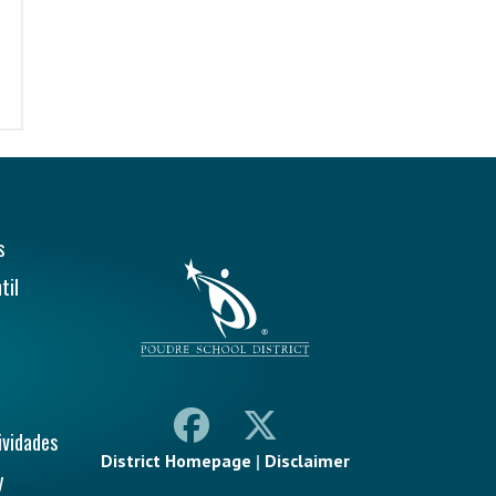
ión Principal
s
til
ividades
District Homepage
|
Disclaimer
y