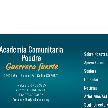
Academia Comunitaria
Navegac
Sobre Nosotra
Poudre
Apoyo Estudian
Guerrera fuerte
Seniors
2540 LaPorte Avenue | Fort Collins CO 80521
Calendario
Teléfono:
970-490-3295
Noticias
Asistencia:
970-490-3178
Fax:
970-490-3402
Atletismo/Act
Principal:
dhir@psdschools.org
Staff Director