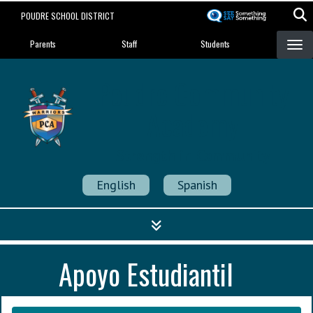
Skip
POUDRE SCHOOL DISTRICT
to
Landing Page Menu
main
Parents
Staff
Students
content
Poudre Community
Academy
Strength in Community
English
Spanish
Apoyo Estudiantil